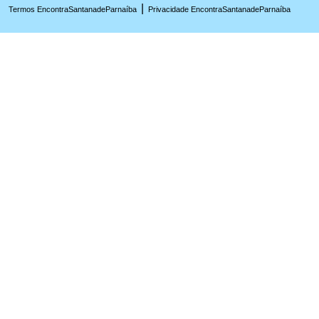
|
Termos EncontraSantanadeParnaíba
Privacidade EncontraSantanadeParnaíba