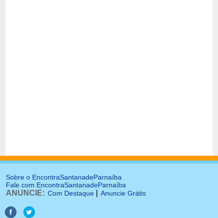
Sobre o EncontraSantanadeParnaíba
Fale com EncontraSantanadeParnaíba
ANUNCIE:
|
Com Destaque
Anuncie Grátis