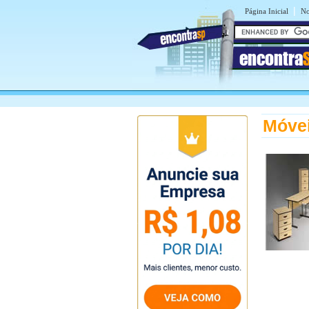
|
Página Inicial
No
encontra
Móvei