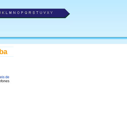
íba
eis de
efones