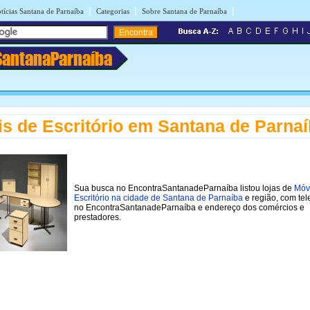
|
|
|
tícias Santana de Parnaíba
Categorias
Sobre Santana de Parnaíba
SantanaParnaíba
s de Escritório em Santana de Parna
Sua busca no EncontraSantanadeParnaíba listou lojas de
Móv
Escritório na cidade de Santana de Parnaíba
e região, com tel
no EncontraSantanadeParnaíba e endereço dos comércios e
prestadores.